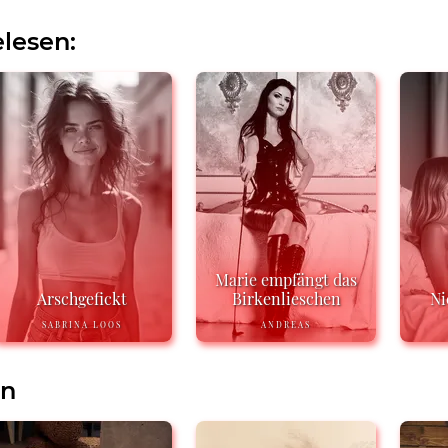
lesen:
Marie empfängt das
Arschgefickt
Birkenlieschen
Ni
SABRINA LOOS
ANDREAS
en