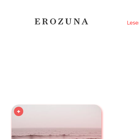
Naviga
Lese
übersp