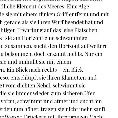
ndliche Element des Meeres. Eine Alge
e sie mit einem flinken Griff entfernt und mit
h gerade als sie ihren Wurf beendet hat und
htigen Erwartung auf das leise Platschen
eckt sie am Horizont eine schwammige
gen zusammen, sucht den Horizont auf weitere
 zu bekommen, doch erkannt nichts. Nur ein
sie und umhüllt sie mit einem
. Ein Blick nach rechts – ein Blick
so, entschlüpft sie ihren Klamotten und
ützt vom dichten Nebel, schwimmt sie
die sie immer wieder zum sicheren Ufer
ich voran, schwimmt und atmet und sucht am
erden nun höher, tragen sie nicht mehr sanft
er Wasser. Drückern mit ihrer ganzen Macht,