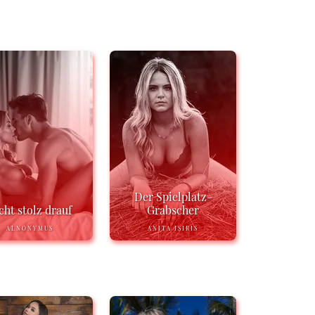
Der Spielplatz-
cht stolz drauf
Grabscher
ALNONYMUS
ANITA ISIRIS