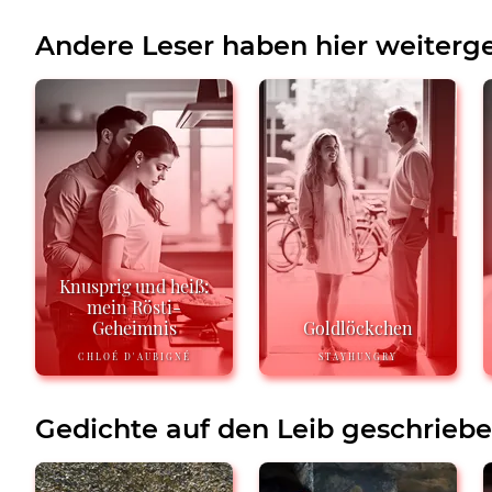
Andere Leser haben hier weiterge
Knusprig und heiß:
mein Rösti-
Geheimnis
Goldlöckchen
CHLOÉ D'AUBIGNÉ
STAYHUNGRY
Gedichte auf den Leib geschrieb