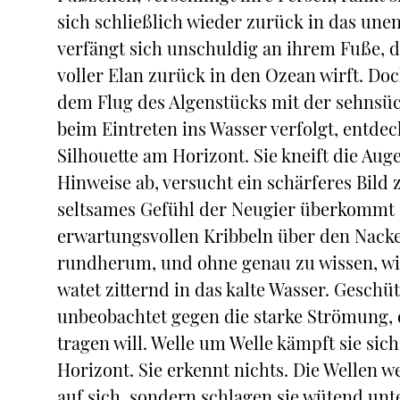
sich schließlich wieder zurück in das une
verfängt sich unschuldig an ihrem Fuße, di
voller Elan zurück in den Ozean wirft. Doc
dem Flug des Algenstücks mit der sehnsüc
beim Eintreten ins Wasser verfolgt, entd
Silhouette am Horizont. Sie kneift die Au
Hinweise ab, versucht ein schärferes Bild
seltsames Gefühl der Neugier überkommt 
erwartungsvollen Kribbeln über den Nacken
rundherum, und ohne genau zu wissen, wie
watet zitternd in das kalte Wasser. Gesch
unbeobachtet gegen die starke Strömung, 
tragen will. Welle um Welle kämpft sie s
Horizont. Sie erkennt nichts. Die Wellen w
auf sich, sondern schlagen sie wütend unt