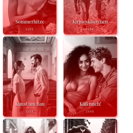
Sommerhitze
Kirmeskäuzchen
JANE
JANE
Kunst am Bau
Küß mich!
JANE
JANE