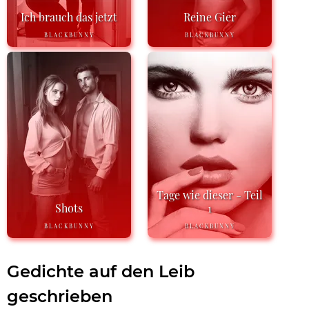
Ich brauch das jetzt
Reine Gier
BLACKBUNNY
BLACKBUNNY
Tage wie dieser - Teil
Shots
1
BLACKBUNNY
BLACKBUNNY
Gedichte auf den Leib
geschrieben