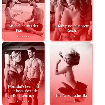
Anchelica aus der
In Kalypsos feuchtem
Pianobar
Reich
PETER HU
PETER HU
Dorndößchen und
der bezaubernde
Büchsenring
Die Nixe Tsche-Ba
PETER HU
PETER HU