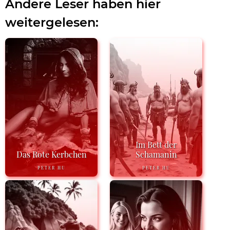
Andere Leser haben hier
weitergelesen:
Im Bett der
Das Rote Kerbchen
Schamanin
PETER HU
PETER HU