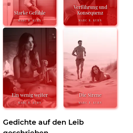
Verführung und
Starke Gefühle
Konsequenz
MARC R. KUHN
MARC R. KUHN
Ein wenig weiter
Die Sirene
MARC R. KUHN
MARC R. KUHN
Gedichte auf den Leib
geschrieben