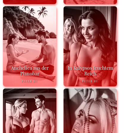
Anchelica aus der
In Kalypsos feuchtem
Pianobar
Reich
PETER HU
PETER HU