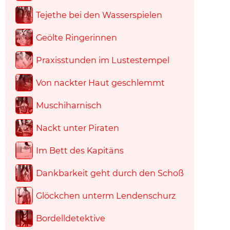
Tejethe bei den Wasserspielen
Geölte Ringerinnen
Praxisstunden im Lustestempel
Von nackter Haut geschlemmt
Muschiharnisch
Nackt unter Piraten
Im Bett des Kapitäns
Dankbarkeit geht durch den Schoß
Glöckchen unterm Lendenschurz
Bordelldetektive