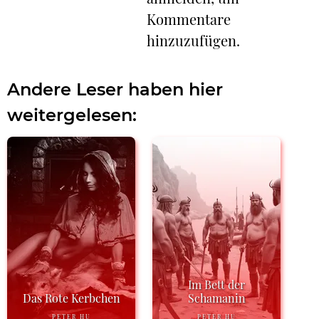
Kommentare
hinzuzufügen.
Andere Leser haben hier
weitergelesen:
Im Bett der
Das Rote Kerbchen
Schamanin
PETER HU
PETER HU