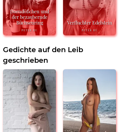
Dorndößchen und
der bezaubernde
Büchsenring
Verfluchter Edelstein
PETER HU
PETER HU
Gedichte auf den Leib
geschrieben