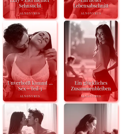
Sehnsucht
Lebensabschnitt
ALNONYMUS
ALNONYMUS
Unverhofft kommt …
Ein glückliches
Sex - Teil 3
Zusammenbleiben
ALNONYMUS
ALNONYMUS