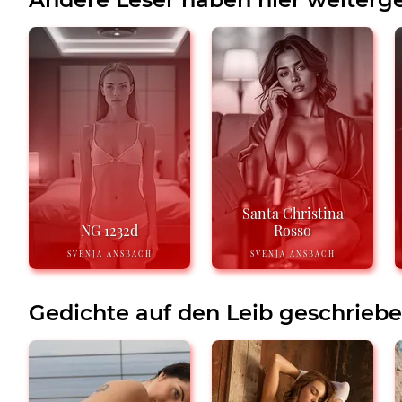
Santa Christina
NG 1232d
Rosso
SVENJA ANSBACH
SVENJA ANSBACH
Gedichte auf den Leib geschrieb