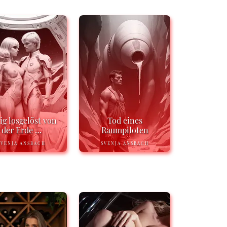
ig losgelöst von
Tod eines
der Erde …
Raumpiloten
SVENJA ANSBACH
SVENJA ANSBACH