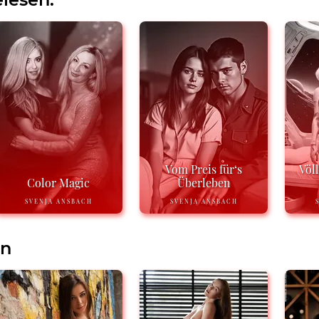
Vom Preis für‘s
Völl
Color Magic
Überleben
SVENJA ANSBACH
SVENJA ANSBACH
en