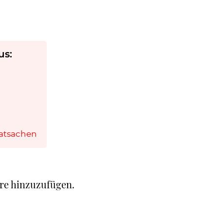
us:
Tatsachen
re hinzuzufügen.