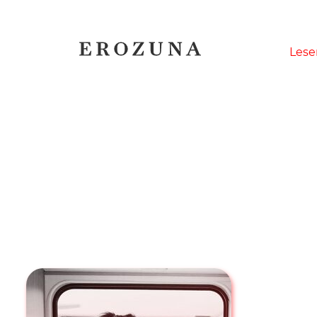
Naviga
Lese
übersp