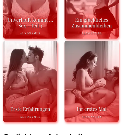
Unverhofft kommt …
Ein glückliches
Sex - Teil 3
Zusammenbleiben
ALNONYMUS
ALNONYMUS
Erste Erfahrungen
Ihr erstes Mal
ALNONYMUS
ALNONYMUS