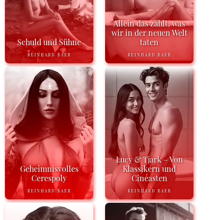
Allein das zählt, was
wir in der neuen Welt
Schuld und Sühne
taten
REINHARD BAER
REINHARD BAER
Lucy & Tjark – Von
Geheimnisvolles
Klassikern und
Cerespoly
Cineasten
REINHARD BAER
REINHARD BAER