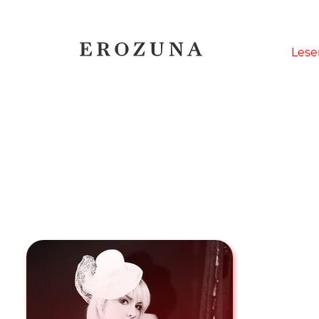
Naviga
Lese
übersp