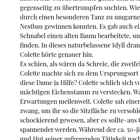
gegenseitig zu übertrumpfen suchten. Wie
durch einen besonderen Tanz zu umgarnen,
Nestbau gewinnen konnten. Es gab auch ei
Schnabel einen alten Baum bearbeitete, u
finden. In dieses naturbelassene Idyll dra
Colette hörte genauer hin.
Es schien, als wären da Schreie, die zwei
Colette machte sich zu dem Ursprungsort d
diese Dame ja Hilfe? Colette schlich sich 
mächtigen Eichenstamm zu verstecken. Was
Erwartungen meilenweit. Colette sah einen
zwang, um ihr so die Sitzfläche zu versoh
schockierend gewesen, aber es sollte–aus C
spannender werden. Während der ca. 50-j
und Hut seiner aufregenden Tätigkeit nac