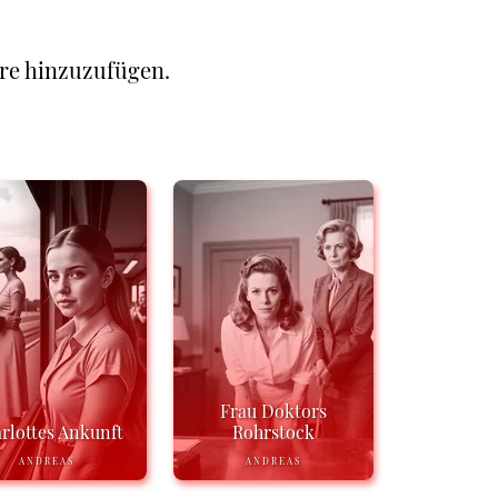
re hinzuzufügen.
Frau Doktors
rlottes Ankunft
Rohrstock
ANDREAS
ANDREAS