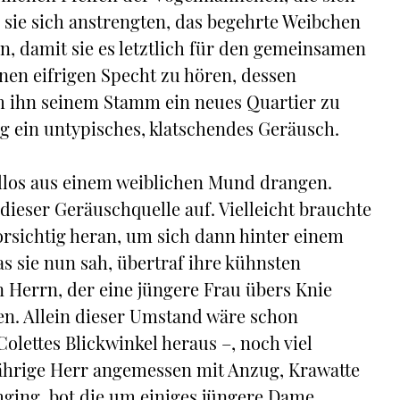
 sie sich anstrengten, das begehrte Weibchen
 damit sie es letztlich für den gemeinsamen
nen eifrigen Specht zu hören, dessen
m ihn seinem Stamm ein neues Quartier zu
ng ein untypisches, klatschendes Geräusch.
fellos aus einem weiblichen Mund drangen.
ieser Geräuschquelle auf. Vielleicht brauchte
vorsichtig heran, um sich dann hinter einem
 sie nun sah, übertraf ihre kühnsten
 Herrn, der eine jüngere Frau übers Knie
len. Allein dieser Umstand wäre schon
olettes Blickwinkel heraus –, noch viel
ährige Herr angemessen mit Anzug, Krawatte
hging, bot die um einiges jüngere Dame