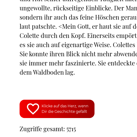
ungewollte, rückseitige Einblicke. Der Mann
sondern ihr auch das feine Höschen geraub
laut patschte. <Mein Gott, er haut sie auf
Colette durch den Kopf. Einerseits empört
es sie auch auf eigenartige Weise. Colettes 
Sie konnte ihren Blick nicht mehr abwende
sie immer mehr faszinierte. Sie entdeckte
dem Waldboden lag.
Klicke auf das Herz, wenn
Dir die Geschichte gefällt
Zugriffe gesamt: 5715