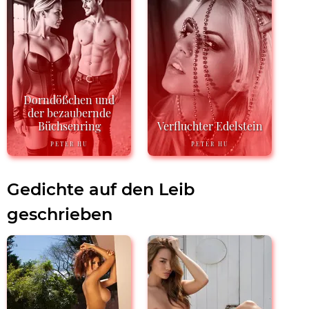
Dorndößchen und
der bezaubernde
Büchsenring
Verfluchter Edelstein
PETER HU
PETER HU
Gedichte auf den Leib
geschrieben