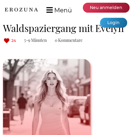
Neu anmelden
Menü
Login
Waldspaziergang mit Evelyn
5-9 Minuten
0 Kommentare
24