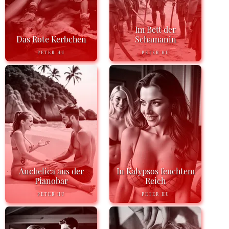
Im Bett der
Das Rote Kerbchen
Schamanin
PETER HU
PETER HU
Anchelica aus der
In Kalypsos feuchtem
Pianobar
Reich
PETER HU
PETER HU