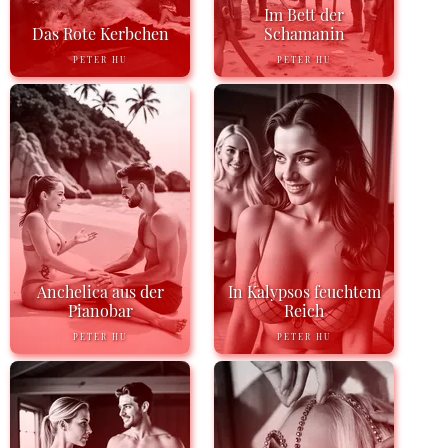
Im Bett der
Das Rote Kerbchen
Schamanin
PETER HU
PETER HU
Anchelica aus der
In Kalypsos feuchtem
Pianobar
Reich
PETER HU
PETER HU