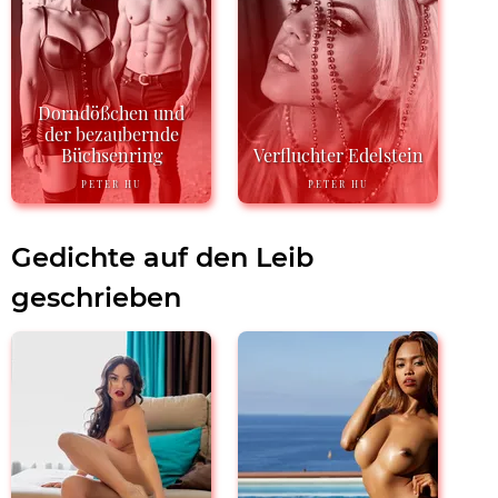
Dorndößchen und
der bezaubernde
Büchsenring
Verfluchter Edelstein
PETER HU
PETER HU
Gedichte auf den Leib
geschrieben