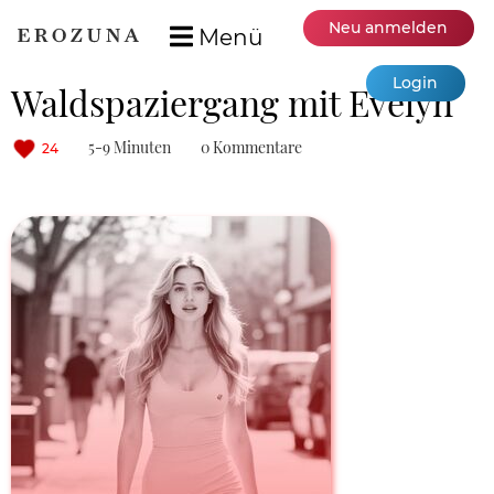
Neu anmelden
Menü
Login
Waldspaziergang mit Evelyn
5-9 Minuten
0 Kommentare
24