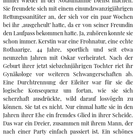
immer wieder in der Notaufnahme Dienst machen.
Sie freundete sich mit einem einundzwanzigjährigen
Rettungssanitäter an, der sich vor ein paar Wochen
bei ihr ‚ausgeheult‘ hatte, da er von seiner Freundin
den Laufpass bekommen hatte. Ja, zuhören konnte sie
schon immer. Kerstin war eine Frohnatur, eine echte
Rothaarige, 44 Jahre, sportlich und seit etwa
neunzehn Jahren mit Oskar verheiratet. Nach der
Geburt ihrer jetzt siebzehnjährigen Tochter riet ihr
Gynäkologe vor weiteren Schwangerschaften ab.
Eine Durchtrennung der Eileiter war für sie die
logische Konsequenz um fortan, wie sie sich
scherzhaft ausdrückte, wild darauf losvögeln zu
können. Sie tat es nicht. Nur einmal hatte sie in den
Jahren ihrer Ehe ein fremdes Glied in ihrer Scheide.
Das war ein Dreier, zusammen mit ihrem Mann, der
nach einer Party einfach passiert ist. Ein schönes