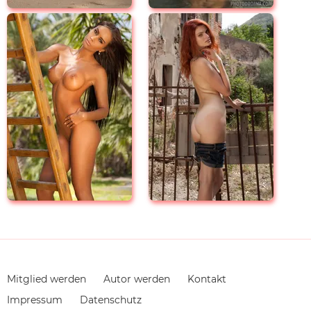
Navigation
Mitglied werden
Autor werden
Kontakt
überspringen
Impressum
Datenschutz