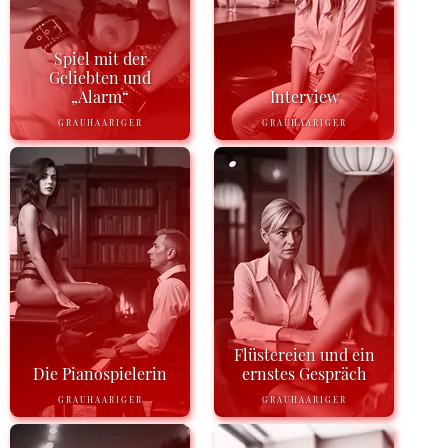
Spiel mit der
Geliebten und
„Alarm“
Interview
GRAUHAARIGER
GRAUHAARIGER
Flüstereien und ein
Die Pianospielerin
ernstes Gespräch
GRAUHAARIGER
GRAUHAARIGER