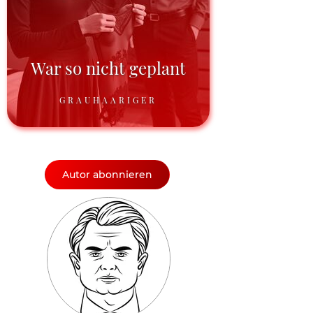
War so nicht geplant
GRAUHAARIGER
Autor abonnieren