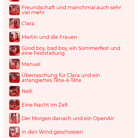
Freundschaft und manchmal auch sehr
viel mehr
Clara
Martin und die Frauen
Good boy, bad boy, ein Sommerfest und
eine Feststellung
Manuel
Überraschung für Clara und ein
arrangiertes Tête-à-Tête
Nelli
Eine Nacht im Zelt
Der Morgen danach und ein OpenAir
In den Wind geschossen