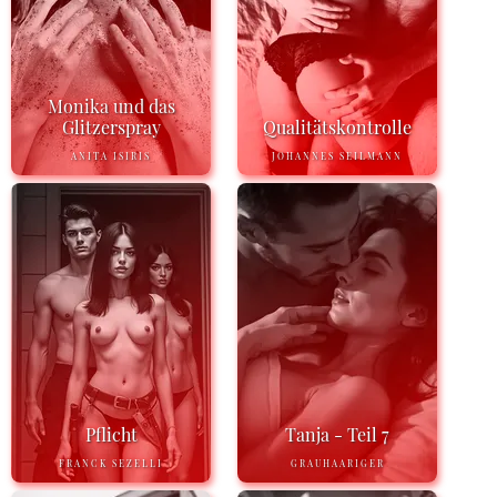
Monika und das
Glitzerspray
Qualitätskontrolle
ANITA ISIRIS
JOHANNES SEILMANN
Pflicht
Tanja - Teil 7
FRANCK SEZELLI
GRAUHAARIGER