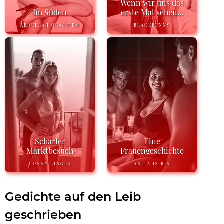
Wenn wir uns das
Im Süden
erste Mal sehen...
ABDULLAH QUASSEEM
BLACKBUNNY
Scharfer
Eine
Marktbesuch
Frauengeschichte
CONNY LINGUS
ANITA ISIRIS
Gedichte auf den Leib
geschrieben