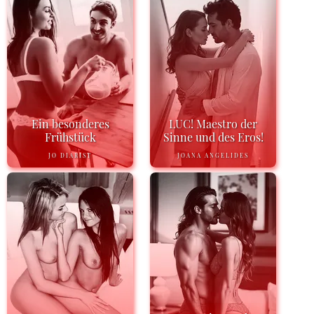
Ein besonderes
LUC! Maestro der
Frühstück
Sinne und des Eros!
JO DIARIST
JOANA ANGELIDES