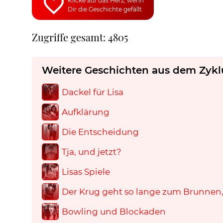
Klicke auf das Herz, wenn
Dir die Geschichte gefällt
Zugriffe gesamt: 4805
Weitere Geschichten aus dem Zykl
Dackel für Lisa
Aufklärung
Die Entscheidung
Tja, und jetzt?
Lisas Spiele
Der Krug geht so lange zum Brunnen, 
Bowling und Blockaden