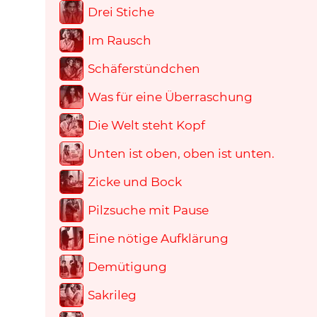
Drei Stiche
Im Rausch
Schäferstündchen
Was für eine Überraschung
Die Welt steht Kopf
Unten ist oben, oben ist unten.
Zicke und Bock
Pilzsuche mit Pause
Eine nötige Aufklärung
Demütigung
Sakrileg