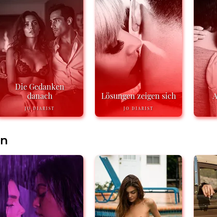
Die Gedanken
danach
Lösungen zeigen sich
A
JO DIARIST
JO DIARIST
en