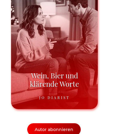
Wein, Bier und
klärende Worte
JO DIARIST
Autor abonnieren