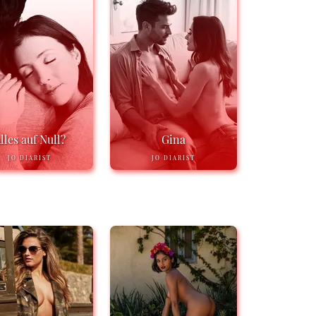
lles auf Null?
Gina
JO DIARIST
JO DIARIST