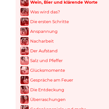
Wein, Bier und klärende Worte
Was wird das?
Die ersten Schritte
Anspannung
Nacharbeit
Der Aufstand
Salz und Pfeffer
Glücksmomente
Gespräche am Feuer
Die Entdeckung
Überraschungen