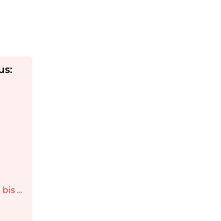
us:
bis …