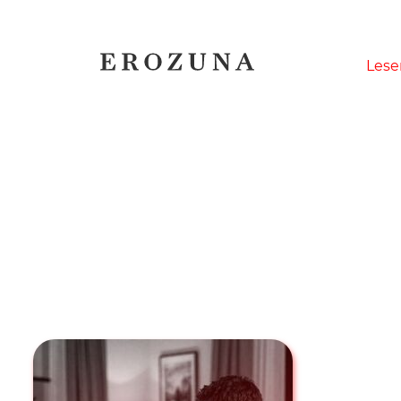
Naviga
Lese
übersp