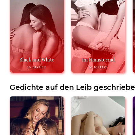
Black and White
Im Hamsterrad
JO DIARIST
JO DIARIST
Gedichte auf den Leib geschrieb