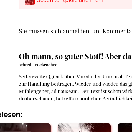
Gedankenspiele und mehr
Sie müssen sich anmelden, um Kommenta
Oh mann, so guter Stoff! Aber d
schreibt
rockroehre
Seitenweiter Quark über Moral oder Unmoral. Tex
zur Handlung beitragen. Wieder und wieder das 
Mühlengebet, ad nauseam. Der Text ist schon wirkl
drüberschauen, betreffs männlicher Befindlichke
lesen: