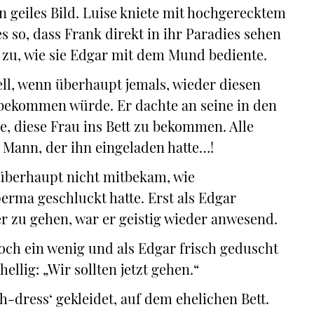
 geiles Bild. Luise kniete mit hochgerecktem
s so, dass Frank direkt in ihr Paradies sehen
zu, wie sie Edgar mit dem Mund bediente.
ell, wenn überhaupt jemals, wieder diesen
 bekommen würde. Er dachte an seine in den
, diese Frau ins Bett zu bekommen. Alle
 Mann, der ihn eingeladen hatte…!
 überhaupt nicht mitbekam, wie
perma geschluckt hatte. Erst als Edgar
 zu gehen, war er geistig wieder anwesend.
och ein wenig und als Edgar frisch geduscht
llig: „Wir sollten jetzt gehen.“
h-dress‘ gekleidet, auf dem ehelichen Bett.