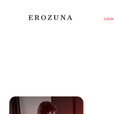
Naviga
Lese
übersp