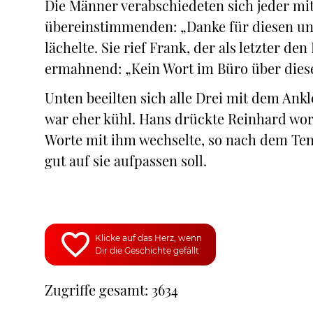
Die Männer verabschiedeten sich jeder m
übereinstimmenden: „Danke für diesen unv
lächelte. Sie rief Frank, der als letzter d
ermahnend: „Kein Wort im Büro über dies
Unten beeilten sich alle Drei mit dem Ank
war eher kühl. Hans drückte Reinhard wor
Worte mit ihm wechselte, so nach dem Teno
gut auf sie aufpassen soll.
Klicke auf das Herz, wenn
Dir die Geschichte gefällt
Zugriffe gesamt: 3634