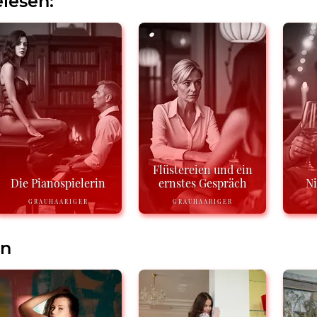
lesen:
Flüstereien und ein
Die Pianospielerin
ernstes Gespräch
N
GRAUHAARIGER
GRAUHAARIGER
en