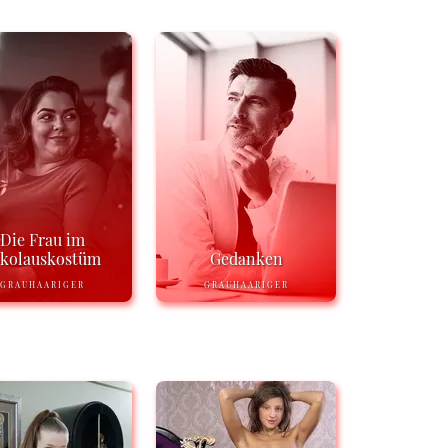
Die Frau im
ikolauskostüm
Gedanken
GRAUHAARIGER
GRAUHAARIGER