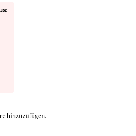
us:
re hinzuzufügen.