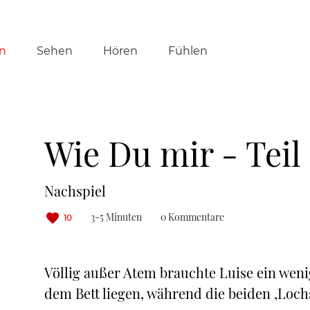
tion
n
Sehen
Hören
Fühlen
ringen
Wie Du mir - Teil
Nachspiel
3-5 Minuten
0 Kommentare
10
Völlig außer Atem brauchte Luise ein wenig
dem Bett liegen, während die beiden ‚Lo