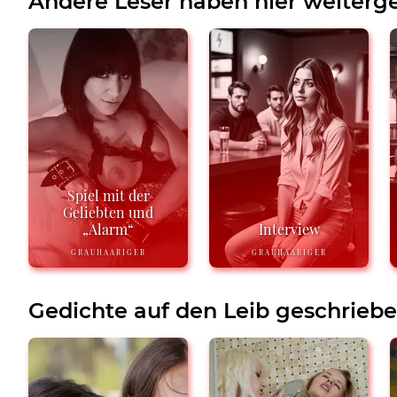
Andere Leser haben hier weiterge
Spiel mit der
Geliebten und
„Alarm“
Interview
GRAUHAARIGER
GRAUHAARIGER
Gedichte auf den Leib geschrieb