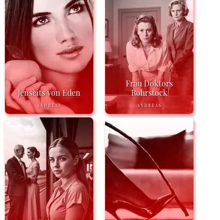
Frau Doktors
Jenseits von Eden
Rohrstock
ANDREAS
ANDREAS