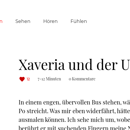
tion
n
Sehen
Hören
Fühlen
ringen
Xaveria und der 
7-12 Minuten
0 Kommentare
12
In einem engen, übervollen Bus stehen, 
Po streicht. Was mir eben widerfährt, hät
ausmalen können. Ich sehe mich um, wobe
berührt er mit suchenden Fingern meine N