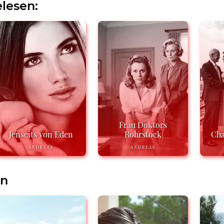
lesen:
Frau Doktors
Jenseits von Eden
Rohrstock
Cha
ANDREAS
ANDREAS
en