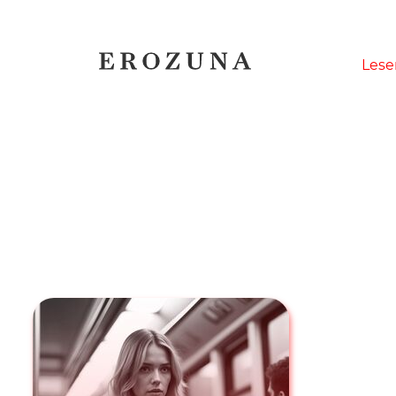
Naviga
Lese
übersp