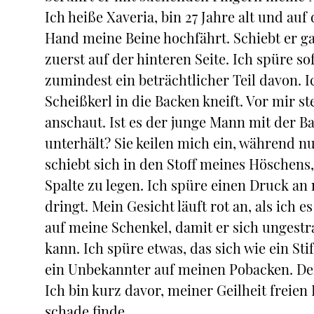
Ich heiße Xaveria, bin 27 Jahre alt und au
Hand meine Beine hochfährt. Schiebt er g
zuerst auf der hinteren Seite. Ich spüre s
zumindest ein beträchtlicher Teil davon. I
Scheißkerl in die Backen kneift. Vor mir s
anschaut. Ist es der junge Mann mit der B
unterhält? Sie keilen mich ein, während 
schiebt sich in den Stoff meines Höschens,
Spalte zu legen. Ich spüre einen Druck a
dringt. Mein Gesicht läuft rot an, als ich
auf meine Schenkel, damit er sich ungest
kann. Ich spüre etwas, das sich wie ein Stif
ein Unbekannter auf meinen Pobacken. Der 
Ich bin kurz davor, meiner Geilheit freien 
schade finde.