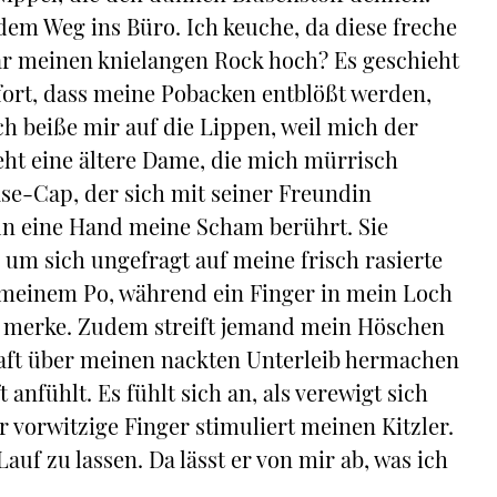
f dem Weg ins Büro. Ich keuche, da diese freche
ar meinen knielangen Rock hoch? Es geschieht
ofort, dass meine Pobacken entblößt werden,
ch beiße mir auf die Lippen, weil mich der
teht eine ältere Dame, die mich mürrisch
ase-Cap, der sich mit seiner Freundin
nun eine Hand meine Scham berührt. Sie
 um sich ungefragt auf meine frisch rasierte
n meinem Po, während ein Finger in mein Loch
 es merke. Zudem streift jemand mein Höschen
raft über meinen nackten Unterleib hermachen
t anfühlt. Es fühlt sich an, als verewigt sich
vorwitzige Finger stimuliert meinen Kitzler.
Lauf zu lassen. Da lässt er von mir ab, was ich