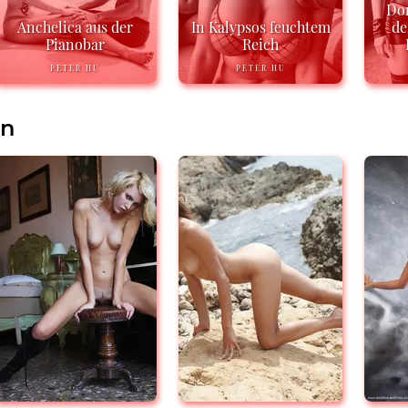
Do
Anchelica aus der
In Kalypsos feuchtem
de
Pianobar
Reich
PETER HU
PETER HU
en