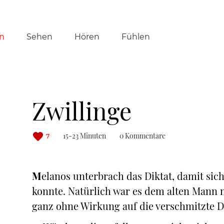
tion
n
Sehen
Hören
Fühlen
ringen
Zwillinge
15-23 Minuten
0 Kommentare
7
M
elanos unterbrach das Diktat, damit sic
konnte. Natürlich war es dem alten Mann 
ganz ohne Wirkung auf die verschmitzte Di