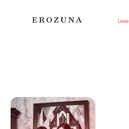
Naviga
Lese
übersp