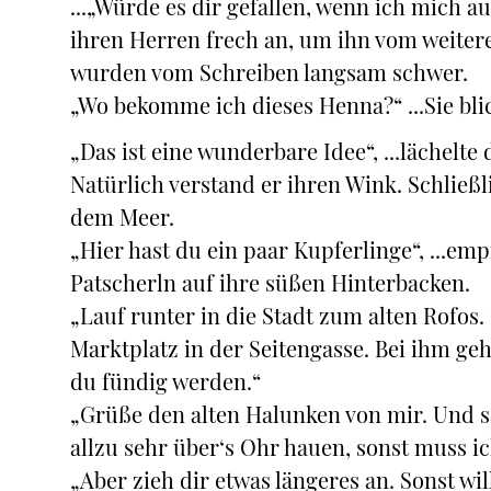
...„Würde es dir gefallen, wenn ich mich a
ihren Herren frech an, um ihn vom weitere
wurden vom Schreiben langsam schwer.
„Wo bekomme ich dieses Henna?“ ...Sie bl
„Das ist eine wunderbare Idee“, ...lächelte 
Natürlich verstand er ihren Wink. Schließl
dem Meer.
„Hier hast du ein paar Kupferlinge“, ...em
Patscherln auf ihre süßen Hinterbacken.
„Lauf runter in die Stadt zum alten Rofos
Marktplatz in der Seitengasse. Bei ihm ge
du fündig werden.“
„Grüße den alten Halunken von mir. Und sa
allzu sehr über‘s Ohr hauen, sonst muss i
„Aber zieh dir etwas längeres an. Sonst wil