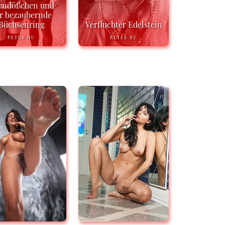
rndößchen und
r bezaubernde
Büchsenring
Verfluchter Edelstein
PETER HU
PETER HU