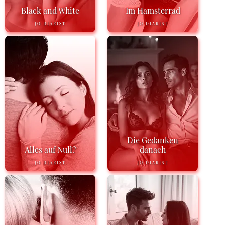
Black and White
Im Hamsterrad
JO DIARIST
JO DIARIST
Die Gedanken
Alles auf Null?
danach
JO DIARIST
JO DIARIST