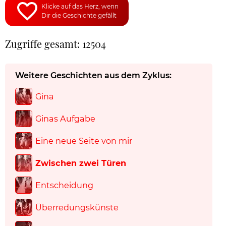
Klicke auf das Herz, wenn
Dir die Geschichte gefällt
Zugriffe gesamt: 12504
Weitere Geschichten aus dem Zyklus:
Gina
Ginas Aufgabe
Eine neue Seite von mir
Zwischen zwei Türen
Entscheidung
Überredungskünste