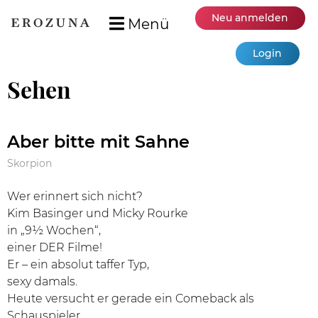
Neu anmelden
Menü
Login
Sehen
Aber bitte mit Sahne
Skorpion
Wer erinnert sich nicht?
Kim Basinger und Micky Rourke
in „9½ Wochen“,
einer DER Filme!
Er – ein absolut taffer Typ,
sexy damals.
Heute versucht er gerade ein Comeback als
Schauspieler,