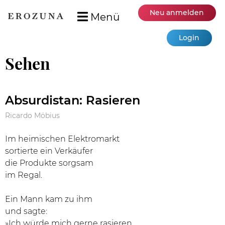
Neu anmelden
Menü
Login
Sehen
Absurdistan: Rasieren
Ricardo Möbius
Im heimischen Elektromarkt
sortierte ein Verkäufer
die Produkte sorgsam
im Regal.
Ein Mann kam zu ihm
und sagte:
»Ich würde mich gerne rasieren.