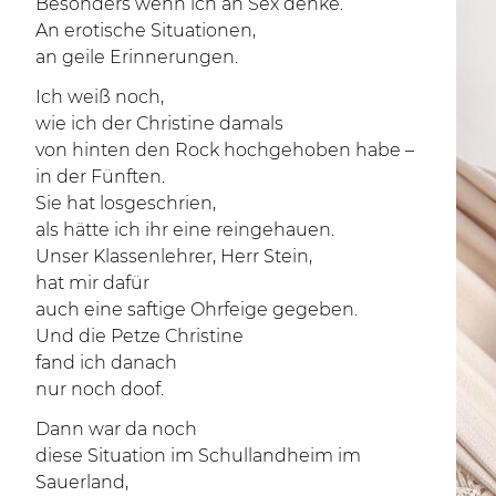
Besonders wenn ich an Sex denke.
An erotische Situationen,
an geile Erinnerungen.
Ich weiß noch,
wie ich der Christine damals
von hinten den Rock hochgehoben habe –
in der Fünften.
Sie hat losgeschrien,
als hätte ich ihr eine reingehauen.
Unser Klassenlehrer, Herr Stein,
hat mir dafür
auch eine saftige Ohrfeige gegeben.
Und die Petze Christine
fand ich danach
nur noch doof.
Dann war da noch
diese Situation im Schullandheim im
Sauerland,