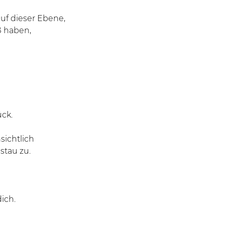
 auf dieser Ebene,
ß haben,
ück.
sichtlich
tau zu.
ich.