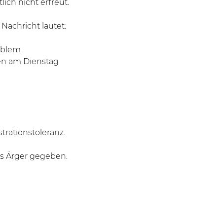
tlich nicht erfreut.
Nachricht lautet:
oblem
en am Dienstag
trationstoleranz.
ls Ärger gegeben.