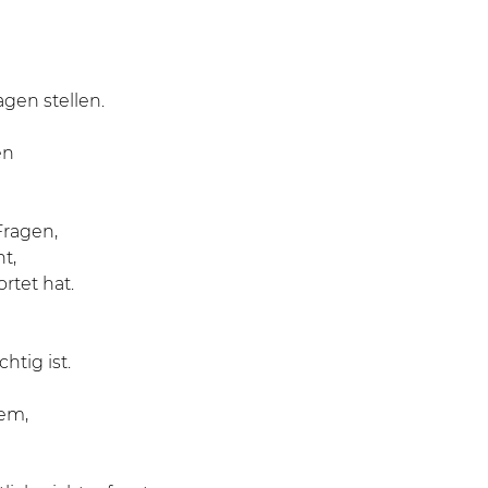
agen stellen.
en
Fragen,
t,
rtet hat.
htig ist.
lem,