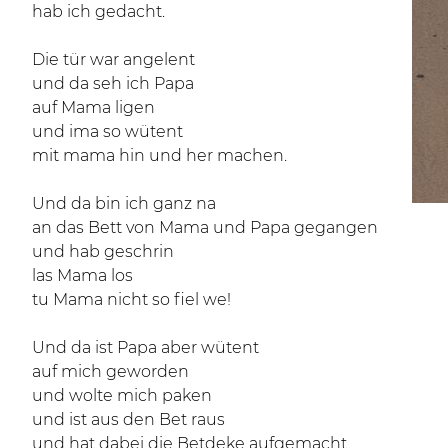
hab ich gedacht.
Die tür war angelent
und da seh ich Papa
auf Mama ligen
und ima so wütent
mit mama hin und her machen.
Und da bin ich ganz na
an das Bett von Mama und Papa gegangen
und hab geschrin
las Mama los
tu Mama nicht so fiel we!
Und da ist Papa aber wütent
auf mich geworden
und wolte mich paken
und ist aus den Bet raus
und hat dabei die Betdeke aufgemacht