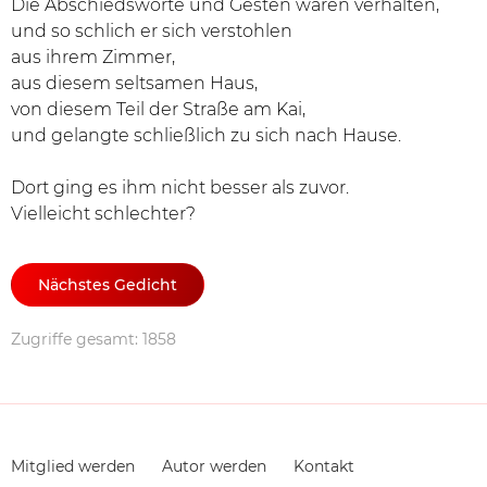
Die Abschiedsworte und Gesten waren verhalten,
und so schlich er sich verstohlen
aus ihrem Zimmer,
aus diesem seltsamen Haus,
von diesem Teil der Straße am Kai,
und gelangte schließlich zu sich nach Hause.
Dort ging es ihm nicht besser als zuvor.
Vielleicht schlechter?
Nächstes Gedicht
Zugriffe gesamt: 1858
Navigation
Mitglied werden
Autor werden
Kontakt