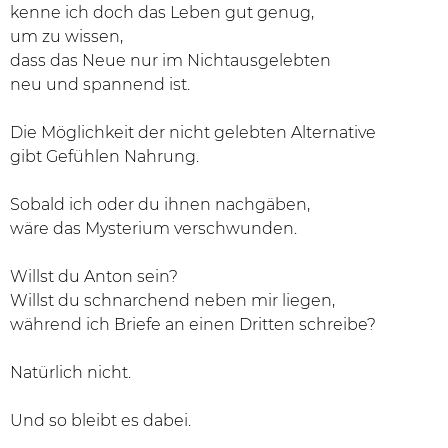
kenne ich doch das Leben gut genug,
um zu wissen,
dass das Neue nur im Nichtausgelebten
neu und spannend ist.
Die Möglichkeit der nicht gelebten Alternative
gibt Gefühlen Nahrung.
Sobald ich oder du ihnen nachgäben,
wäre das Mysterium verschwunden.
Willst du Anton sein?
Willst du schnarchend neben mir liegen,
während ich Briefe an einen Dritten schreibe?
Natürlich nicht.
Und so bleibt es dabei.