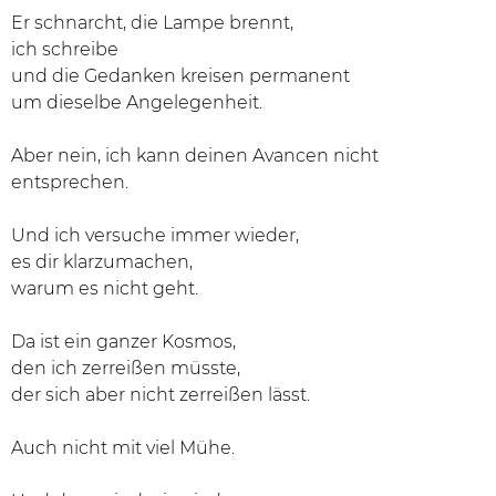
Er schnarcht, die Lampe brennt,
ich schreibe
und die Gedanken kreisen permanent
um dieselbe Angelegenheit.
Aber nein, ich kann deinen Avancen nicht
entsprechen.
Und ich versuche immer wieder,
es dir klarzumachen,
warum es nicht geht.
Da ist ein ganzer Kosmos,
den ich zerreißen müsste,
der sich aber nicht zerreißen lässt.
Auch nicht mit viel Mühe.