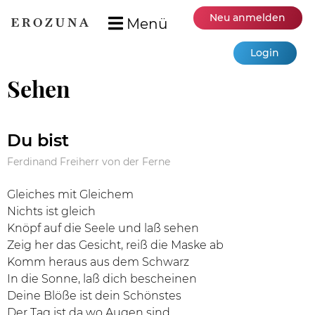
Neu anmelden
Menü
Login
Sehen
Du bist
Ferdinand Freiherr von der Ferne
Gleiches mit Gleichem
Nichts ist gleich
Knöpf auf die Seele und laß sehen
Zeig her das Gesicht, reiß die Maske ab
Komm heraus aus dem Schwarz
In die Sonne, laß dich bescheinen
Deine Blöße ist dein Schönstes
Der Tag ist da wo Augen sind