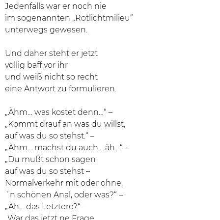
Jedenfalls war er noch nie
im sogenannten „Rotlichtmilieu“
unterwegs gewesen.
Und daher steht er jetzt
völlig baff vor ihr
und weiß nicht so recht
eine Antwort zu formulieren.
„Ähm… was kostet denn…“ –
„Kommt drauf an was du willst,
auf was du so stehst.“ –
„Ähm… machst du auch… äh…“ –
„Du mußt schon sagen
auf was du so stehst –
Normalverkehr mit oder ohne,
´n schönen Anal, oder was?“ –
„Äh… das Letztere?“ –
„War das jetzt ne Frage,