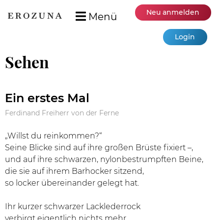
Neu anmelden
Menü
Login
Sehen
Ein erstes Mal
Ferdinand Freiherr von der Ferne
„Willst du reinkommen?“
Seine Blicke sind auf ihre großen Brüste fixiert –,
und auf ihre schwarzen, nylonbestrumpften Beine,
die sie auf ihrem Barhocker sitzend,
so locker übereinander gelegt hat.
Ihr kurzer schwarzer Lacklederrock
verbirgt eigentlich nichts mehr.