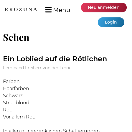
Neu anmelden
Menü
Login
Sehen
Ein Loblied auf die Rötlichen
Ferdinand Freiherr von der Ferne
Farben.
Haarfarben.
Schwarz,
Strohblond,
Rot.
Vor allem Rot.
In allen nur erdenklichen Schattierungen.