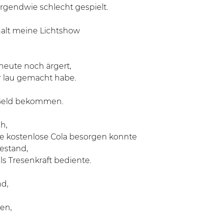
rgendwie schlecht gespielt.
halt meine Lichtshow
heute noch ärgert,
ür lau gemacht habe.
n Geld bekommen.
h,
ine kostenlose Cola besorgen konnte
estand,
ls Tresenkraft bediente.
nd,
en,