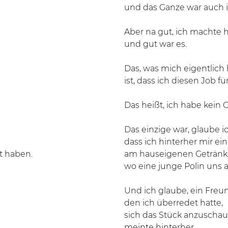
und das Ganze war auch i
Aber na gut, ich machte 
und gut war es.
Das, was mich eigentlich 
ist, dass ich diesen Job f
Das heißt, ich habe kei
Das einzige war, glaube ic
dass ich hinterher mir e
t haben.
am hauseigenen Getränk
wo eine junge Polin uns a
Und ich glaube, ein Freu
den ich überredet hatte,
sich das Stück anzuschau
meinte hinterher,