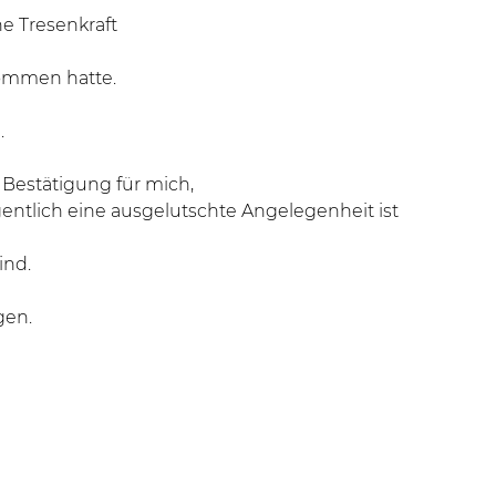
he Tresenkraft
kommen hatte.
.
e Bestätigung für mich,
gentlich eine ausgelutschte Angelegenheit ist
ind.
gen.