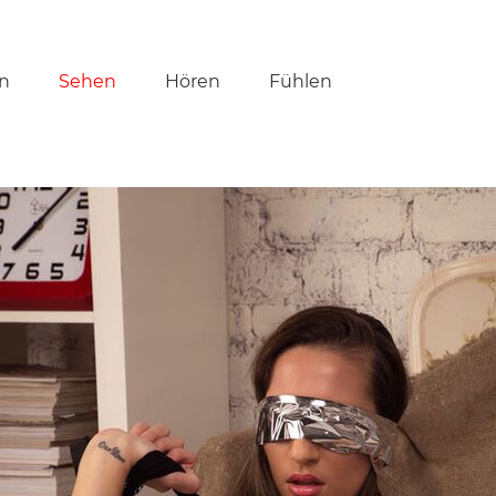
tion
n
Sehen
Hören
Fühlen
ringen