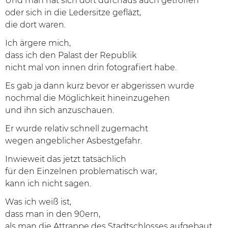
Und man hat sich dort durchaus auch getroffen
oder sich in die Ledersitze gefläzt,
die dort waren.
Ich ärgere mich,
dass ich den Palast der Republik
nicht mal von innen drin fotografiert habe.
Es gab ja dann kurz bevor er abgerissen wurde
nochmal die Möglichkeit hineinzugehen
und ihn sich anzuschauen.
Er wurde relativ schnell zugemacht
wegen angeblicher Asbestgefahr.
Inwieweit das jetzt tatsächlich
für den Einzelnen problematisch war,
kann ich nicht sagen.
Was ich weiß ist,
dass man in den 90ern,
als man die Attrappe des Stadtschlosses aufgebaut