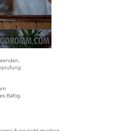
beenden,
nprüfung.
ium
res Bafög.
chenprüfung nicht machen.