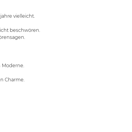
ahre vielleicht.
icht beschwören.
örensagen.
h Moderne.
ren Charme.