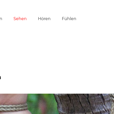
tion
n
Sehen
Hören
Fühlen
ringen
n