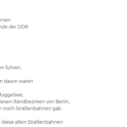
ahnen
Ende der DDR
n fuhren.
ten davon waren
Müggelsee,
esen Randbezirken von Berlin,
ch noch Straßenbahnen gab.
n diese alten Straßenbahnen