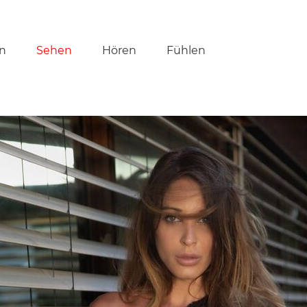
tion
n
Sehen
Hören
Fühlen
ringen