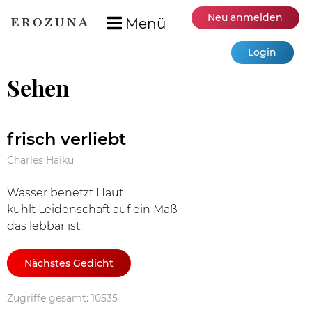
Neu anmelden
Menü
Login
Sehen
frisch verliebt
Charles Haiku
Wasser benetzt Haut
kühlt Leidenschaft auf ein Maß
das lebbar ist.
Nächstes Gedicht
Zugriffe gesamt: 10535