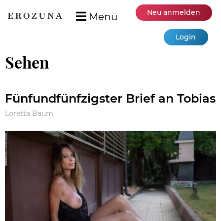
Neu anmelden
Menü
Login
Sehen
Fünfundfünfzigster Brief an Tobias
Loretta Baum