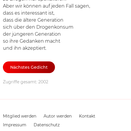
Aber wir können auf jeden Fall sagen,
dass es interessant ist,
dass die ältere Generation
sich über den Drogenkonsum
der jüngeren Generation
so ihre Gedanken macht
und ihn akzeptiert.
Nächstes Gedicht
Zugriffe gesamt: 2002
Navigation
Mitglied werden
Autor werden
Kontakt
überspringen
Impressum
Datenschutz