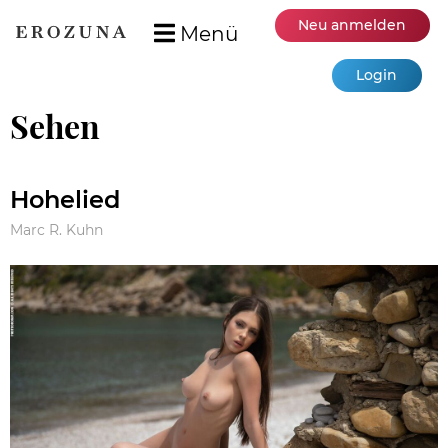
Neu anmelden
Menü
Login
Sehen
Hohelied
Marc R. Kuhn