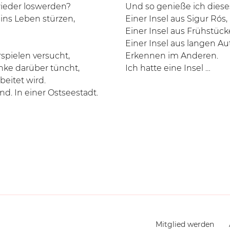
wieder loswerden?
Und so genieße ich dieses
 ins Leben stürzen,
Einer Insel aus Sigur Rós,
Einer Insel aus Frühstück
Einer Insel aus langen A
pielen versucht,
Erkennen im Anderen.
nke darüber tüncht,
Ich hatte eine Insel …
beitet wird.
and. In einer Ostseestadt.
Navigation
Mitglied werden