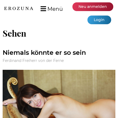
Neu anmelden
Menü
Login
Sehen
Niemals könnte er so sein
Ferdinand Freiherr von der Ferne