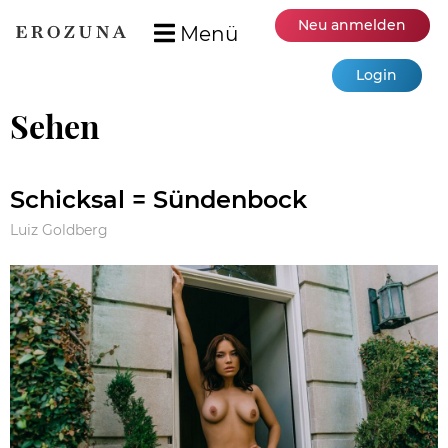
Neu anmelden
Menü
Login
Sehen
Schicksal = Sündenbock
Luiz Goldberg