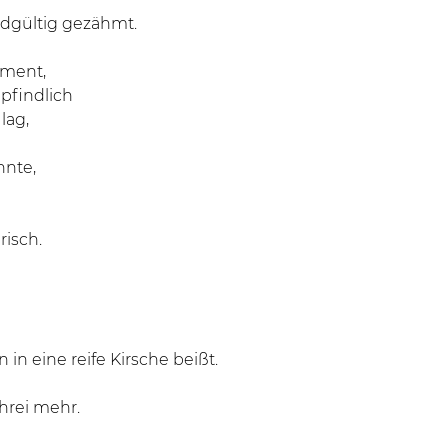
ndgültig gezähmt.
ment,
mpfindlich
lag,
nnte,
risch.
 in eine reife Kirsche beißt.
chrei mehr.