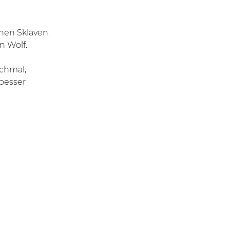
nen Sklaven.
 Wolf.
chmal,
besser