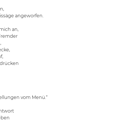
n,
eissäge angeworfen.
 mich an,
 Fremder
,
ecke,
f,
ndrücken
tellungen vom Menü.“
ntwort
eben