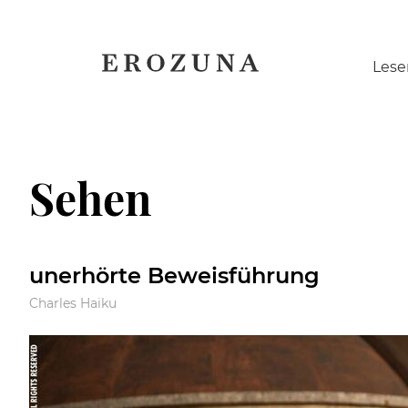
Naviga
Lese
übersp
Sehen
unerhörte Beweisführung
Charles Haiku