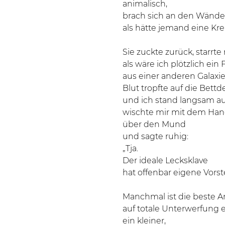
animalisch,
brach sich an den Wände
als hätte jemand eine Kr
Sie zuckte zurück, starrte
als wäre ich plötzlich ein
aus einer anderen Galaxie
Blut tropfte auf die Bettd
und ich stand langsam au
wischte mir mit dem Ha
über den Mund
und sagte ruhig:
„Tja.
Der ideale Lecksklave
hat offenbar eigene Vors
Manchmal ist die beste A
auf totale Unterwerfung 
ein kleiner,