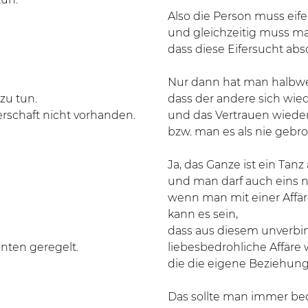
Also die Person muss ei
und gleichzeitig muss ma
dass diese Eifersucht abso
Nur dann hat man halbwe
zu tun.
dass der andere sich wie
rschaft nicht vorhanden.
und das Vertrauen wieder
bzw. man es als nie gebro
Ja, das Ganze ist ein Tan
und man darf auch eins n
wenn man mit einer Affäre
kann es sein,
dass aus diesem unverbin
unten geregelt.
liebesbedrohliche Affäre 
die die eigene Beziehung 
Das sollte man immer b