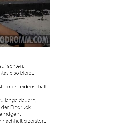
auf achten,
tasie so bleibt.
ernde Leidenschaft.
zu lange dauern,
h der Eindruck,
fremdgeht
 nachhaltig zerstört.