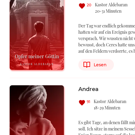
Kastor Aldebaran
20
20-31 Minuten
Der Tag war endlich gekommen.
hatten wir auf ein Ereignis ge
versprach. Wir wussten nicht
bewusst, doch Ceres hatte uns 
auf den Feldern verdorrte, es
Opfer meiner Göttin
Lesen
KASTOR ALDEBARAN
Andrea
Kastor Aldebaran
91
18-29 Minuten
Es gibt Tage, an denen fällt mi
soll. Ich sitze in meinem Sess