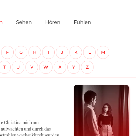
tion
n
Sehen
Hören
Fühlen
ringen
F
G
H
I
J
K
L
M
T
U
V
W
X
Y
Z
te Christina mich am
r aufwachten und durch das
nstrahlen wachgekitzelt wurden.