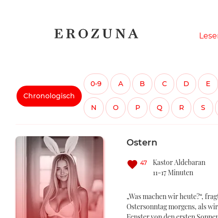
Naviga
Lese
übersp
0-9
A
B
C
D
E
Chronologisch
N
O
P
Q
R
S
Ostern
Kastor Aldebaran
47
11-17 Minuten
„Was machen wir heute?“, frag
Ostersonntag morgens, als wi
Fenster von den ersten Sonne