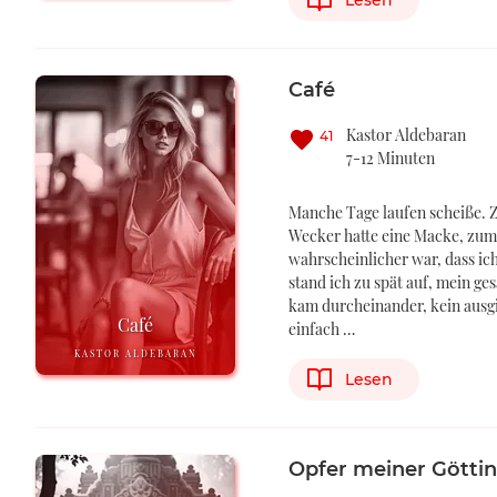
Lesen
Café
Kastor Aldebaran
41
7-12 Minuten
Manche Tage laufen scheiße. Z
Wecker hatte eine Macke, zumi
wahrscheinlicher war, dass ich 
stand ich zu spät auf, mein 
kam durcheinander, kein ausgi
Café
einfach …
KASTOR ALDEBARAN
Lesen
Opfer meiner Göttin