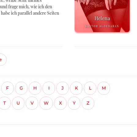
ere, weiße Seite meines
nd frage mich, wie ich den
 habe ich parallel andere Seiten
Helena
KASTOR ALDEBARAN
e
F
G
H
I
J
K
L
M
T
U
V
W
X
Y
Z