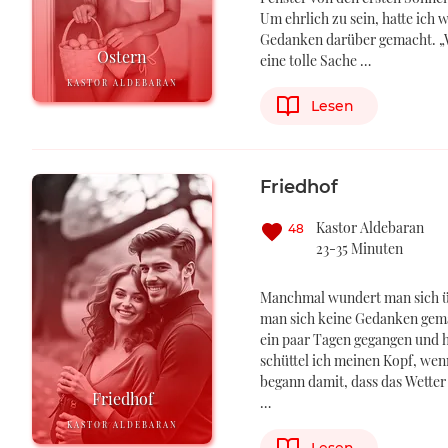
Um ehrlich zu sein, hatte ich 
Gedanken darüber gemacht. „W
Ostern
eine tolle Sache …
KASTOR ALDEBARAN
Lesen
Friedhof
Kastor Aldebaran
48
23-35 Minuten
Manchmal wundert man sich ü
man sich keine Gedanken gemac
ein paar Tagen gegangen und h
schüttel ich meinen Kopf, wen
begann damit, dass das Wetter
Friedhof
…
KASTOR ALDEBARAN