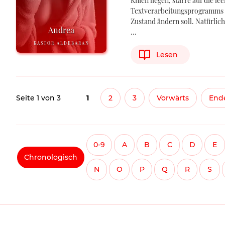
Knien liegen, starre auf die le
Textverarbeitungsprogramms u
Zustand ändern soll. Natürlich
Andrea
…
KASTOR ALDEBARAN
Lesen
Seite 1 von 3
1
2
3
Vorwärts
End
0-9
A
B
C
D
E
Chronologisch
N
O
P
Q
R
S