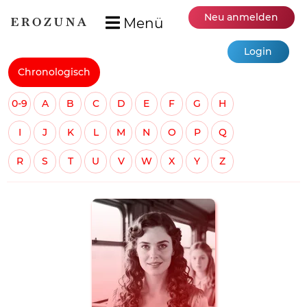
Neu anmelden
Menü
Login
Chronologisch
0-9
A
B
C
D
E
F
G
H
I
J
K
L
M
N
O
P
Q
R
S
T
U
V
W
X
Y
Z