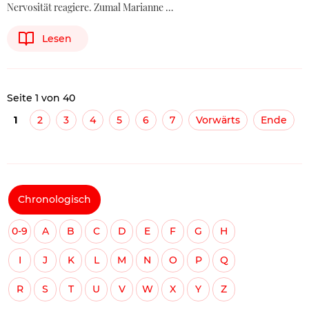
Nervosität reagiere. Zumal Marianne …
Lesen
Seite 1 von 40
1
2
3
4
5
6
7
Vorwärts
Ende
Chronologisch
0-9
A
B
C
D
E
F
G
H
I
J
K
L
M
N
O
P
Q
R
S
T
U
V
W
X
Y
Z